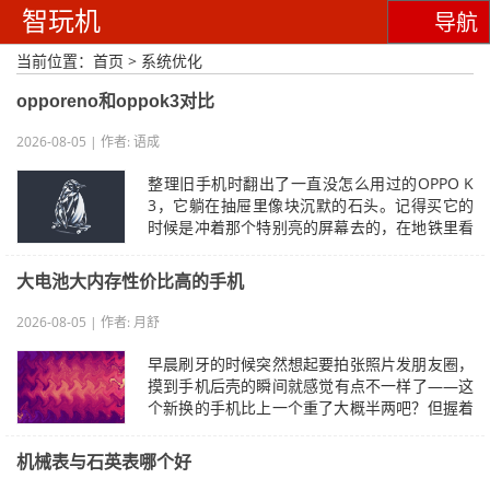
智玩机
导航
当前位置：
首页
>
系统优化
opporeno和oppok3对比
2026-08-05 | 作者: 语成
整理旧手机时翻出了一直没怎么用过的OPPO K
3，它躺在抽屉里像块沉默的石头。记得买它的
时候是冲着那个特别亮的屏幕去的，在地铁里看
视频时确实能看清字幕，但后来发现这种亮…
大电池大内存性价比高的手机
2026-08-05 | 作者: 月舒
早晨刷牙的时候突然想起要拍张照片发朋友圈，
摸到手机后壳的瞬间就感觉有点不一样了——这
个新换的手机比上一个重了大概半两吧？但握着
它的时候好像也没觉得特别累，可能是…
机械表与石英表哪个好