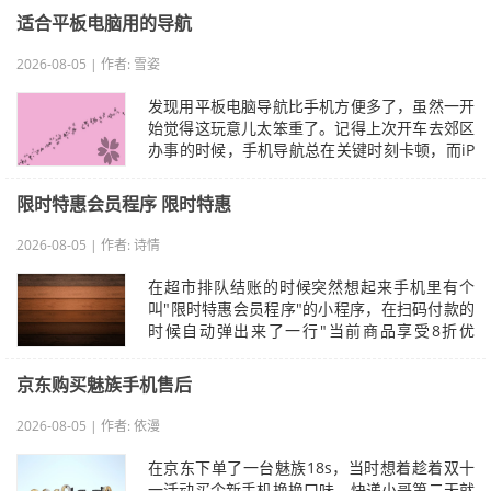
适合平板电脑用的导航
2026-08-05 | 作者: 雪姿
发现用平板电脑导航比手机方便多了，虽然一开
始觉得这玩意儿太笨重了。记得上次开车去郊区
办事的时候，手机导航总在关键时刻卡顿，而iP
ad Pro的屏幕大得刚刚好——你要是开…
限时特惠会员程序 限时特惠
2026-08-05 | 作者: 诗情
在超市排队结账的时候突然想起来手机里有个
叫"限时特惠会员程序"的小程序，在扫码付款的
时候自动弹出来了一行"当前商品享受8折优
惠"的提示。我愣了一下才反应过来这是新装的…
京东购买魅族手机售后
2026-08-05 | 作者: 依漫
在京东下单了一台魅族18s，当时想着趁着双十
一活动买个新手机换换口味。快递小哥第二天就