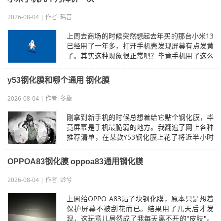
2026-08-04 | 作者: 瑶音
上周去商场的时候突然想起去年买的那台小米13
已经用了一年多，打开手机壳发现屏幕有点发黄
了。其实这种现象很正常吧？毕竟手机用了这么
久也不像新机那样透亮了。但奇怪的是…
y53钢化膜和哪个通用 钢化膜
2026-08-04 | 作者: 冬馥
刚拿到新手机的时候总想着给它贴个钢化膜，毕
竟屏幕是手机最脆弱的地方。我翻遍了网上各种
推荐清单，在某款Y53钢化膜上花了将近半小时
研究尺寸参数才下单。拆开包装发现这膜…
OPPOA83钢化膜 oppoa83通用钢化膜
2026-08-04 | 作者: 龄兮
上周给OPPO A83贴了块钢化膜，原本只是想着
保护屏幕不被刮花而已。结果用了几天后才发
现，这玩意儿居然成了我每天离不开的"皮肤"。