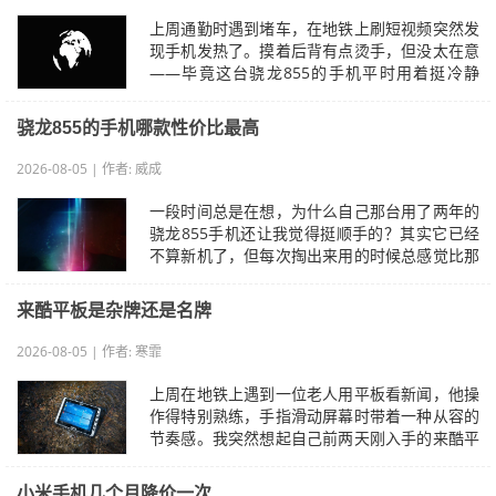
上周通勤时遇到堵车，在地铁上刷短视频突然发
现手机发热了。摸着后背有点烫手，但没太在意
——毕竟这台骁龙855的手机平时用着挺冷静
的。直到后来才发现这其实是个信号问题：…
骁龙855的手机哪款性价比最高
2026-08-05 | 作者: 威成
一段时间总是在想，为什么自己那台用了两年的
骁龙855手机还让我觉得挺顺手的？其实它已经
不算新机了，但每次掏出来用的时候总感觉比那
些新出的旗舰机更懂我。比如前两天晚上…
来酷平板是杂牌还是名牌
2026-08-05 | 作者: 寒霏
上周在地铁上遇到一位老人用平板看新闻，他操
作得特别熟练，手指滑动屏幕时带着一种从容的
节奏感。我突然想起自己前两天刚入手的来酷平
板，在犹豫要不要拿出来看看时又觉得…
小米手机几个月降价一次