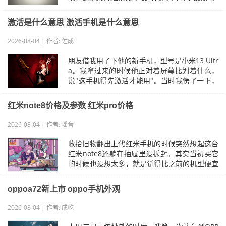
早上刷牙时看手机屏幕映着镜子的反光特别…
激活是什么意思 激活手机是什么意思
2026-08-04 | 作者: 佐成
朋友借我用了下他的新手机，型号是小米13 Ultr
a。我拿过来的时候他正对着屏幕比划着什么，
说"这手机得先激活才能用"。当时我愣了一下，
心想这不就是开机嘛？结果他一边插卡…
红米note8价格及参数 红米pro价格
2026-08-04 | 作者: 瑶音
收拾旧物翻出上代红米手机的时候突然想起这台
红米note8还躺在抽屉里没拆封。其实当初买它
的时候也没想太多，就是觉得比之前的机型便宜
了两百多块又能用两年不卡顿。现在用了…
oppoa72新上市 oppo手机外观
2026-08-04 | 作者: 成屹