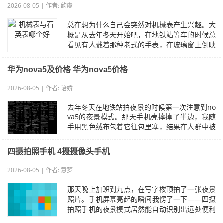
2026-08-05 | 作者: 韵虞
总在想为什么自己会突然对机械表产生兴趣。大
概是从去年冬天开始吧，在地铁站等车的时候总
看见有人戴着那种老式的手表，在玻璃窗上倒映
出金属表盘的光泽。我本来是石英表的…
华为nova5及价格 华为nova5价格
2026-08-05 | 作者: 语娇
去年冬天在地铁站拍夜景的时候第一次注意到no
va5的夜景模式。那天手机壳摔掉了半边，我随
手用黑色绒布包着它往包里塞，结果在人群中被
人撞了一下，屏幕裂出一道细纹。当时手…
四摄拍照手机 4摄摄像头手机
2026-08-05 | 作者: 意梦
那天晚上加班到九点，在写字楼顶拍了一张夜景
照片。手机屏幕亮起的瞬间我愣了一下——四摄
拍照手机的夜景模式居然能自动识别出远处便利
店招牌的光晕，在暗红色路灯下把霓虹…