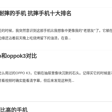
耐摔的手机 抗摔手机十大排名
歪的时候，我突然意识到这部手机比我想象中更像我的"老朋友"了。它躺
边缘还沾着前天晚上吃烧烤留下的油渍，在昏…
no和oppok3对比
么用过的OPPO K3，它躺在抽屉里像块沉默的石头。记得买它的时候是
里看视频时确实能看清字幕，但后来发现这种亮…
比高的手机