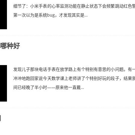
细节了：小米手表的心率监测功能在静止状态下会频繁跳动红色
第一次以为是系统bug，才发现其实是…
哪种好
发现儿子那块电话手表在放学路上有个特别有意思的小问题。有
冲冲地跑回家说今天数学课上老师讲了个特别好玩的段子，结果
间已经晚了半小时——原来他一直戴…
网