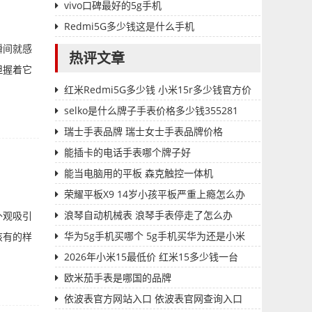
vivo口碑最好的5g手机
Redmi5G多少钱这是什么手机
瞬间就感
热评文章
但握着它
红米Redmi5G多少钱 小米15r多少钱官方价
格
selko是什么牌子手表价格多少钱355281
瑞士手表品牌 瑞士女士手表品牌价格
能插卡的电话手表哪个牌子好
能当电脑用的平板 森克触控一体机
荣耀平板X9 14岁小孩平板严重上瘾怎么办
浪琴自动机械表 浪琴手表停走了怎么办
外观吸引
华为5g手机买哪个 5g手机买华为还是小米
该有的样
2026年小米15最低价 红米15多少钱一台
欧米茄手表是哪国的品牌
依波表官方网站入口 依波表官网查询入口