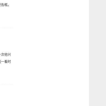
警告框。
一次他兴
我一看时