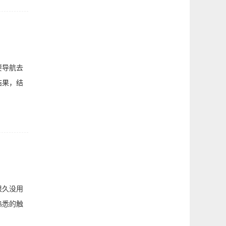
要导航去
结果，结
很久没用
熟悉的触