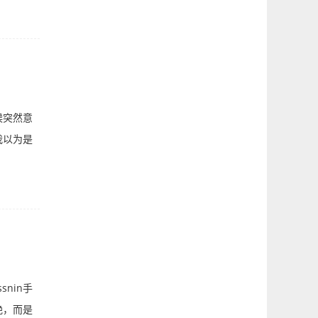
候突然意
我以为是
nin手
艳，而是