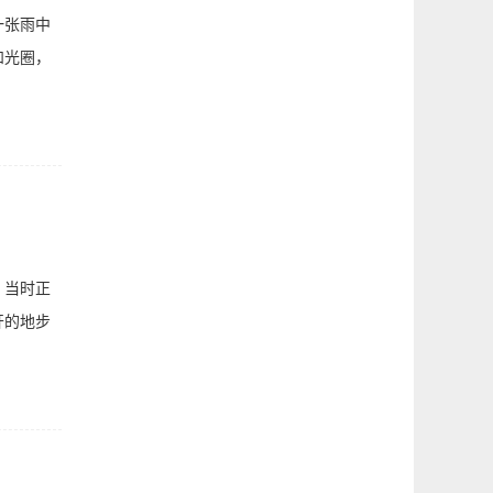
一张雨中
和光圈，
。当时正
开的地步