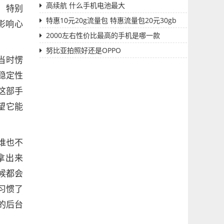
高续航 什么手机电池最大
。特别
特惠10元20g流量包 特惠流量包20元30gb
影响心
2000左右性价比最高的手机是哪一款
努比亚拍照好还是OPPO
当时愣
稳定性
这部手
望它能
谁也不
拿出来
候都会
习惯了
的后台