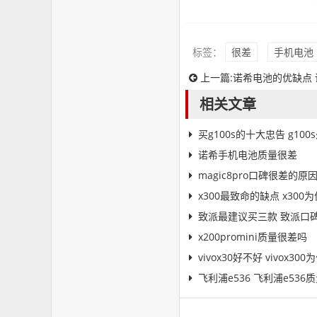
标签：
很差
手机电池
上一篇:
诺希电池的优缺点
相关文章
买g100s的十大忠告 g10
诺希手机电池质量很差
magic8pro口碑很差的原
x300最致命的缺点 x300
致派最建议买三款 致派口
x200promini质量很差吗
vivox30好不好 vivox3
飞利浦e536 飞利浦e536