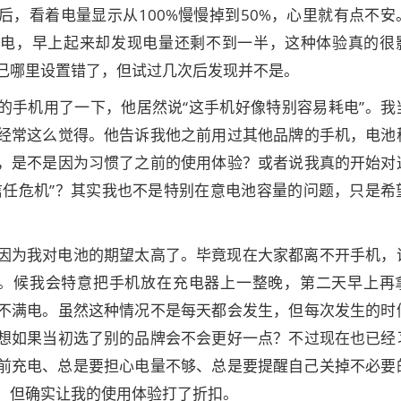
后，看着电量显示从100%慢慢掉到50%，心里就有点不安
儿电，早上起来却发现电量还剩不到一半，这种体验真的很
己哪里设置错了，但试过几次后发现并不是。
的手机用了一下，他居然说“这手机好像特别容易耗电”。我
经常这么觉得。他告诉我他之前用过其他品牌的手机，电池
，是不是因为习惯了之前的使用体验？或者说我真的开始对
信任危机”？其实我也不是特别在意电池容量的问题，只是希
因为我对电池的期望太高了。毕竟现在大家都离不开手机，
”。候我会特意把手机放在充电器上一整晚，第二天早上再
不满电。虽然这种情况不是每天都会发生，但每次发生的时
想如果当初选了别的品牌会不会更好一点？不过现在也已经
前充电、总是要担心电量不够、总是要提醒自己关掉不必要
，但确实让我的使用体验打了折扣。