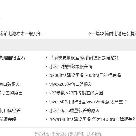
 诺希电池寿命一般几年
下一篇
:
简耐电池是杂牌
0s处理器很差吗
菲耐德质量很差 选菲耐德还是诺希好
小米17拍照效果很差吗
因
p70ultra建议买吗 70ultra质量很差吗
为何口碑很差
vivox200为何口碑很差
碑很差的原因
s23参数 s23口碑很差的原因
vivos50的口碑很差 vivos50毛病太严重了
00为何口碑很差
小米10pro质量很差的原因
质量很差吗
nova14ultra建议买吗 华为14Ultra口碑很差的原
手机对比
|
系统优化
|
手机资讯
|
技术教程