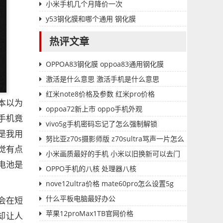
小米手机几个月降价一次
y53钢化膜和哪个通用 钢化膜
热评文章
OPPOA83钢化膜 oppoa83通用钢化膜
激活是什么意思 激活手机是什么意思
红米note8价格及参数 红米pro价格
本以为
oppoa72新上市 oppo手机外观
手机竟
vivo5g手机密码忘记了怎么强制解锁
是我用
努比亚z70s摄影师版 z70sultra骂声一片怎么
觉有点
解决
小米画质最好的手机 小米以旧换新可以去门
电池是
店
OPPO手机的八核 处理器八核
nove12ultra价格 mate60pro怎么设置5g
什么平板电脑最好办公
会在短
苹果12proMax1TB官网价格
却让人