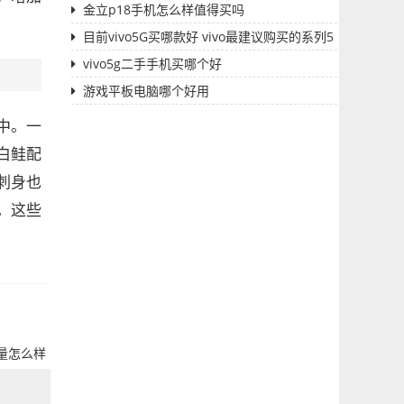
金立p18手机怎么样值得买吗
目前vivo5G买哪款好 vivo最建议购买的系列5
G
vivo5g二手手机买哪个好
游戏平板电脑哪个好用
中。一
白鲑配
刺身也
。这些
量怎么样