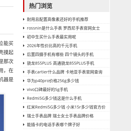
热门浏览
耐用且配置高像素还好的手机推荐
rossnin是什么手表 罗西尼手表官网女士
初中生买什么手表最实用呢
位能买
2026年性价比高的千元手机
壳摸起
后置四摄手机有哪些 四个镜头的手机
是那次
骁龙855PLUS 高通骁龙855PLUS手机
用，在
手表cartier什么品牌 卡地亚手表官网查询
机器是
华为p40pro价格256g多少钱
vivo口碑最好的5g手机
Redmi5G多少钱这是什么手机
红米Redmi5G多少钱 小米15r多少钱官方价
格
瑞士手表品牌 瑞士女士手表品牌价格
能插卡的电话手表哪个牌子好