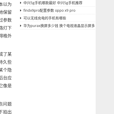
中兴5g手机哪款最好 中兴5g手机推荐
本以为
findx9pro配置参数 oppo x9 pro
地保留
可以无线充电的手机有哪些
过参数
华为purax换屏多少钱 换个电视液晶显示屏多
路灯下
少钱
得格外
成了某
持久些
某个隐
后台应
它像是
点问题
下拍出