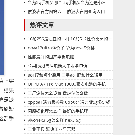
华为5g手机买哪个 5g手机买华为还是小米
依波表官方网站入口 依波表官网查询入口
热评文章
16加256最便宜的手机 16加512性价比高的手
机
nova12ultra降价了 华为nova5价格
性能最好的国产平板电脑
苹果ipad售后电话人工服务电话
a81膜和哪个通用 三星a81膜和什么通用
幕上突
OPPO A7 Pro Max 10000毫安电池的手机
，结果
工厂定位怎么设置 做定位怎么做
算是缺
oppoa1活力版参数 0pp0a1活力版5g多少钱
者刷短
闪魔钢化膜怎么样 最好的手机膜
这部手
vivonex3 5g怎么样 nex3 5g
工业平板 跃典工业显示器