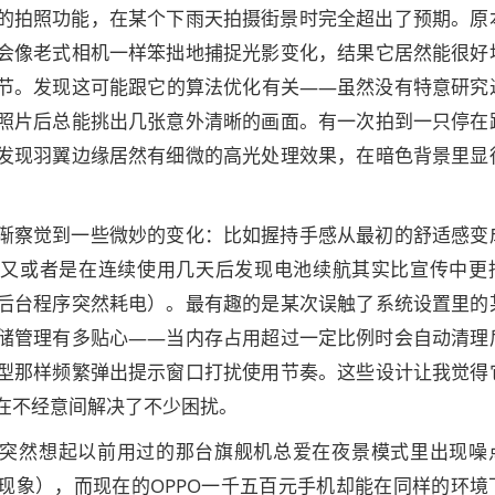
的拍照功能，在某个下雨天拍摄街景时完全超出了预期。原
会像老式相机一样笨拙地捕捉光影变化，结果它居然能很好
节。发现这可能跟它的算法优化有关——虽然没有特意研究
照片后总能挑出几张意外清晰的画面。有一次拍到一只停在
发现羽翼边缘居然有细微的高光处理效果，在暗色背景里显
渐察觉到一些微妙的变化：比如握持手感从最初的舒适感变
；又或者是在连续使用几天后发现电池续航其实比宣传中更
后台程序突然耗电）。最有趣的是某次误触了系统设置里的
储管理有多贴心——当内存占用超过一定比例时会自动清理
型那样频繁弹出提示窗口打扰使用节奏。这些设计让我觉得
在不经意间解决了不少困扰。
突然想起以前用过的那台旗舰机总爱在夜景模式里出现噪
现象），而现在的OPPO一千五百元手机却能在同样的环境