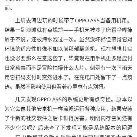
面。
上周去海边玩的时候带了OPPO A95当备用机用。
结果一到沙滩就有点尴尬——手机壳被沙子磨得哗哗掉
屑子不说，还被海水泡过一次。虽然没坏掉但感觉它对
环境的适应性好像不如以前那部翻盖机。现在想想其实
也没必要那么在意这些了，毕竟现在用手机更多是应付
日常琐事而不是冒险拍摄什么大片。倒是有一次下雨天
用它扫码支付时突然进水了，在充电口处留下了一点痕
迹。虽然不影响使用但看着心里总有点别扭。
几天发现OPPO A95的系统更新有点奇怪。原本以
为它会像其他安卓机一样流畅运行各种应用，结果安装
了个新的社交软件之后卡顿得厉害。明明内存空间还有
不少空余呢？后来查了下发现可能是系统版本的问题