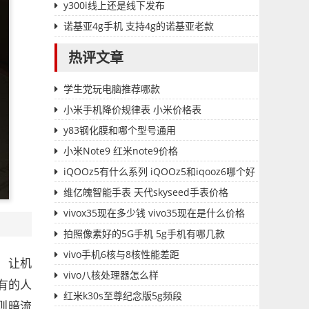
y300i线上还是线下发布
诺基亚4g手机 支持4g的诺基亚老款
热评文章
学生党玩电脑推荐哪款
小米手机降价规律表 小米价格表
y83钢化膜和哪个型号通用
小米Note9 红米note9价格
iQOOz5有什么系列 iQOOz5和iqooz6哪个好
维亿魄智能手表 天代skyseed手表价格
vivox35现在多少钱 vivo35现在是什么价格
拍照像素好的5G手机 5g手机有哪几款
vivo手机6核与8核性能差距
，让机
vivo八核处理器怎么样
有的人
红米k30s至尊纪念版5g频段
则暗流