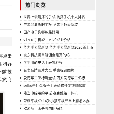
热门浏览
世界上最耐摔的手机 抗摔手机十大排名
屏幕最清晰的平板 苹果平板最新款
国产电子狗哪款最好用
v i v o 手机x21 ⅴiv0x21i价格
华为手表最新款 华为手表最新款2026新上市
多少钱一个
京东科技拼单赚佣金是真的吗
停点击
学生用的电话手表哪种好
用机器
名表品牌图片大全 手表标识图片
群“技
爱德华三坐标测量机 西安爱德华三坐标
实的商
selko是什么牌子手表价格多少钱355281
能当电脑用的平板 森克触控一体机
荣耀平板X9 14岁小孩平板严重上瘾怎么办
欧米茄手表是哪国的品牌