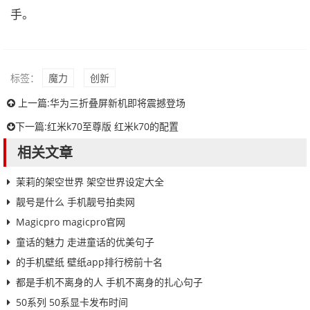
手。
标签：
魔力
创新
上一篇:
华为三折叠屏新机即将震撼登场
下一篇:
红米k70至尊版 红米k70的配置
相关文章
茉莉的架空世界 架空世界设定大全
靓号是什么 手机靓号拍卖网
Magicpro magicpro官网
童话的魅力 走进童话的优美句子
的手机壁纸 壁纸app排行榜前十名
都是手机不离身的人 手机不离身的扎心句子
50系列 50系显卡发布时间