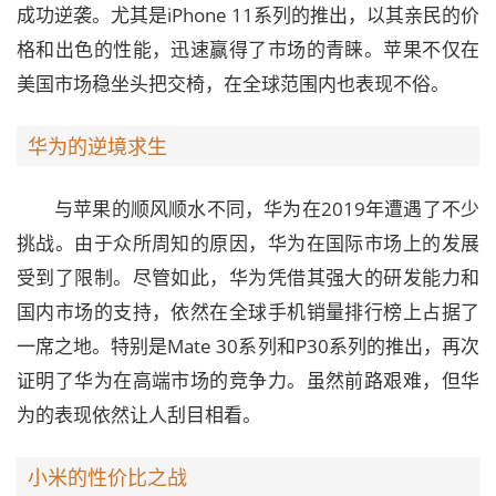
成功逆袭。尤其是iPhone 11系列的推出，以其亲民的价
格和出色的性能，迅速赢得了市场的青睐。苹果不仅在
美国市场稳坐头把交椅，在全球范围内也表现不俗。
华为的逆境求生
与苹果的顺风顺水不同，华为在2019年遭遇了不少
挑战。由于众所周知的原因，华为在国际市场上的发展
受到了限制。尽管如此，华为凭借其强大的研发能力和
国内市场的支持，依然在全球手机销量排行榜上占据了
一席之地。特别是Mate 30系列和P30系列的推出，再次
证明了华为在高端市场的竞争力。虽然前路艰难，但华
为的表现依然让人刮目相看。
小米的性价比之战