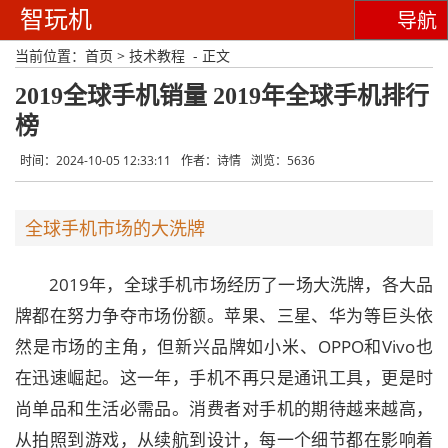
智玩机
导航
当前位置：
首页
>
技术教程
- 正文
2019全球手机销量 2019年全球手机排行
榜
时间：2024-10-05 12:33:11
作者：诗情
浏览：5636
全球手机市场的大洗牌
2019年，全球手机市场经历了一场大洗牌，各大品
牌都在努力争夺市场份额。苹果、三星、华为等巨头依
然是市场的主角，但新兴品牌如小米、OPPO和Vivo也
在迅速崛起。这一年，手机不再只是通讯工具，更是时
尚单品和生活必需品。消费者对手机的期待越来越高，
从拍照到游戏，从续航到设计，每一个细节都在影响着