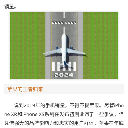
销量。
苹果的王者归来
说到2019年的手机销量，不得不提苹果。尽管iPho
ne XR和iPhone XS系列在发布初期遭遇了一些争议，但
凭借强大的品牌影响力和忠实的用户群体，苹果在年底