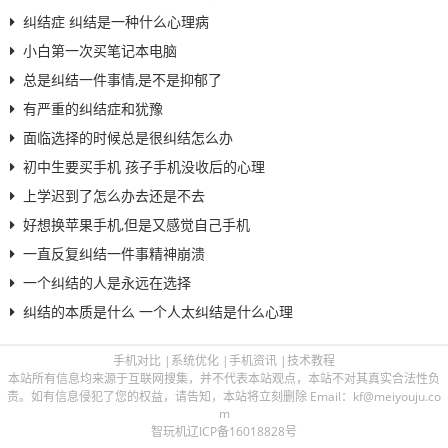
纠结症 纠结是一种什么心理病
小白第一次买笔记本电脑
总是纠结一件事情,是不是抑郁了
有严重的纠结症和犹豫
面临选择的时候总是很纠结怎么办
初中生要买手机 孩子手机没收后的心理
上学迟到了怎么办去还是不去
好想换苹果手机,但是又感觉自己手机
一直反复纠结一件事精神崩溃
一个纠结的人是永远在选择
纠结的本质是什么 一个人太纠结是什么心理
手机对比
|
系统优化
|
手机资讯
|
技术教程
本站所有信息均来源于互联网搜集，并不代表本站观点，本站不对其真实合法性负
责。如有信息侵犯了您的权益，请告知，本站将立刻删除 Email：kf@meiyouju.co
m
智玩机
辽ICP备16018828号