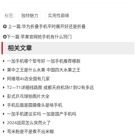
标签：
独特魅力
实用性巅峰
上一篇:
华为折叠手机平时展开好还是折叠
下一篇:
苹果官网抢手机有什么窍门
相关文章
一加手机哪个型号好 一加手机推荐哪款
果中之王是什么水果 中国四大水果之王
阿维塔4s店全国有几家
T2—T1详细线路图 成都天府机场t1到t2有多远
彭式乒乓球拍图片大全
手机后面是圆摄像头是啥手机
一加手机建议买吗 一加是国产手机吗
2024战双怎么突然火了
弯米粉是不是煮不出米糊