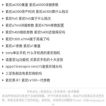
索尼a6300重量 索尼a6000详细参数
索尼a6300停产时间 索尼a6300算什么档次
索尼hx5 索尼hx5属于什么档次
索尼a7m4详细参数 索尼A7M4参数配置
索尼h400相机参数 索尼h400还值得买吗
索尼h300 a7m4属于高端了吗
索尼a1参数 索尼a1重量
sony单反手机 什么手机用的索尼相机
诺基亚5g功能机 买索尼手机的十大忠告
oppo15renopro reno15是索尼镜头吗
三亚免税店有索尼相机吗
索尼黑卡1 索尼rx100一代参数
手机对比
|
系统优化
|
手机资讯
|
技术教程
本站所有信息均来源于互联网搜集，并不代表本站观点，本站不对其真实合法性负
责。如有信息侵犯了您的权益，请告知，本站将立刻删除 Email：kf@meiyouju.co
m