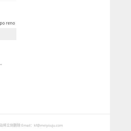
o reno
Email：kf@meiyouju.com