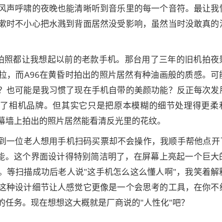
风声呼啸的夜晚也能清晰听到音乐里的每一个音符。最让我
漱时不小心把水溅到背面居然没受影响，虽然当时没敢真的
A96拍照都让我想起以前的老款手机。那台用了三年的旧机拍夜
拉，而A96在黄昏时拍出的照片居然有种油画般的质感。可
？也可能是我习惯了现在手机自带的美颜功能？反正每次发
换了相机品牌。但其实它只是把原本模糊的细节处理得更柔
幕墙上拍出的照片居然能看清反光里的花纹。
到一位老人想用手机扫码买票却不会操作，我顺手帮他点开了
描功能。这个界面设计得特别简洁明了，在屏幕上亮起一个巨大
。等扫描成功后老人说"这手机怎么这么懂人啊"，我笑着解
这种设计细节让人感觉它更像是一个会思考的工具，在你不
的任务。现在想想这大概就是厂商说的"人性化"吧？