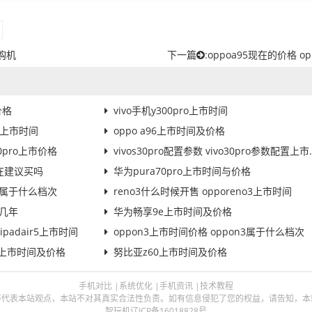
购机
下一篇
:
oppoa95现在的价格 opp
价格
vivo手机y300pro上市时间
v1上市时间
oppo a96上市时间及价格
0pro上市价格
vivos30pro配置参数 vivo30pro参数配置上市时间
现在建议买吗
华为pura70pro上市时间与价格
ro属于什么档次
reno3什么时候开售 opporeno3上市时间
命几年
华为畅享9e上市时间及价格
padair5上市时间
oppon3上市时间价格 oppon3属于什么档次
ro上市时间及价格
努比亚z60上市时间及价格
手机对比
|
系统优化
|
手机资讯
|
技术教程
本站观点，本站不对其真实合法性负责。如有信息侵犯了您的权益，请告知，本站将立刻删除 
智玩机
辽ICP备16018828号