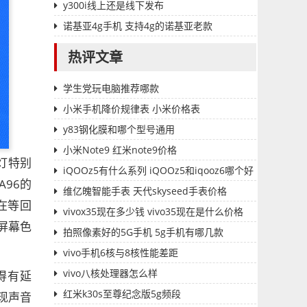
y300i线上还是线下发布
诺基亚4g手机 支持4g的诺基亚老款
热评文章
学生党玩电脑推荐哪款
小米手机降价规律表 小米价格表
y83钢化膜和哪个型号通用
小米Note9 红米note9价格
灯特别
iQOOz5有什么系列 iQOOz5和iqooz6哪个好
96的
维亿魄智能手表 天代skyseed手表价格
在等回
vivox35现在多少钱 vivo35现在是什么价格
屏幕色
拍照像素好的5G手机 5g手机有哪几款
vivo手机6核与8核性能差距
vivo八核处理器怎么样
得有延
红米k30s至尊纪念版5g频段
现声音