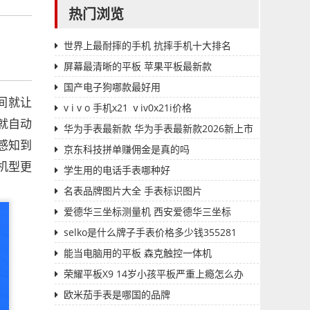
热门浏览
世界上最耐摔的手机 抗摔手机十大排名
屏幕最清晰的平板 苹果平板最新款
国产电子狗哪款最好用
间就让
v i v o 手机x21 ⅴiv0x21i价格
就自动
华为手表最新款 华为手表最新款2026新上市
感知到
多少钱一个
京东科技拼单赚佣金是真的吗
机型更
学生用的电话手表哪种好
名表品牌图片大全 手表标识图片
爱德华三坐标测量机 西安爱德华三坐标
selko是什么牌子手表价格多少钱355281
能当电脑用的平板 森克触控一体机
荣耀平板X9 14岁小孩平板严重上瘾怎么办
欧米茄手表是哪国的品牌