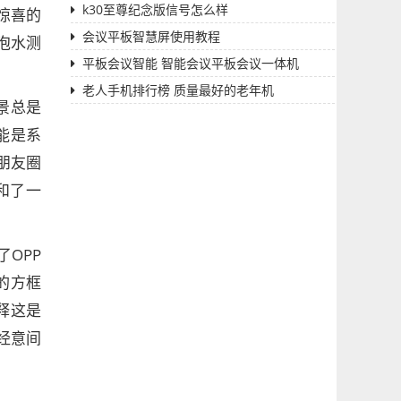
k30至尊纪念版信号怎么样
惊喜的
会议平板智慧屏使用教程
泡水测
平板会议智能 智能会议平板会议一体机
老人手机排行榜 质量最好的老年机
景总是
能是系
朋友圈
和了一
OPP
的方框
释这是
经意间