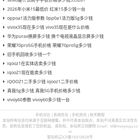
2026年小米15最低价 红米15多少钱一台
oppoa1活力版参数 0pp0a1活力版5g多少钱
vivox35现在多少钱 vivo35现在是什么价格
华为purax换屏多少钱 换个电视液晶显示屏多少钱
荣耀70pro5G手机价格 荣耀70pro5g多少钱
旧手机回收多少钱一个
iqooz1在实体店卖多少钱
iqooZ1现在能卖多少钱
iQOOZ1二手多少钱 iqooz1二手价格
真我5g多少钱 真我5G手机价格多少钱
vivoy60参数 vivoy60多少钱一台
手机对比
|
系统优化
|
手机资讯
|
技术教程
本站所有信息均来源于互联网搜集，并不代表本站观点，本站不对其真实合法性负
责。如有信息侵犯了您的权益，请告知，本站将立刻删除 Email：kf@meiyouju.co
m
智玩机
辽ICP备16018828号