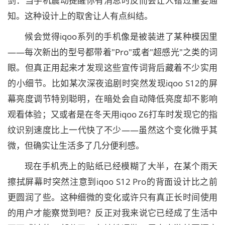
剑：当手机震动提醒你有消息时反而会让人错过重要通
知。这种设计上的取舍让人有点纠结。
候会觉得iqoo系列的手机像是被装进了某种模因里
——每次新出的型号都带着"Pro"或者"超感光"之类的词
眼。但真正用起来才发现这些宣传词背后藏着不少实用
的小细节。比如某次深夜追剧时突然发现iqoo S12的屏
幕亮度调节特别聪明，在暗处会自动降低亮度却不影响
观看体验；又或者是在冬天用iqoo Z6打车时发现它的指
纹识别速度比上一代快了不少——虽然这个变化微乎其
微，但确实让生活多了几分便利感。
现在手机壳上的贴纸已经模糊了大半，在某个雨天
擦拭屏幕时突然注意到iqoo S12 Pro的背面设计比之前
更圆润了些。这种细微的变化或许只有真正长时间使用
的用户才能察觉到吧？反正对我来说它已经成了生活中