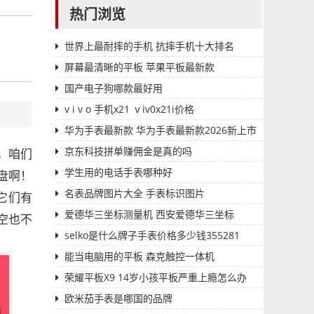
热门浏览
世界上最耐摔的手机 抗摔手机十大排名
屏幕最清晰的平板 苹果平板最新款
国产电子狗哪款最好用
v i v o 手机x21 ⅴiv0x21i价格
华为手表最新款 华为手表最新款2026新上市
多少钱一个
京东科技拼单赚佣金是真的吗
，咱们
学生用的电话手表哪种好
盘啊！
名表品牌图片大全 手表标识图片
它们有
爱德华三坐标测量机 西安爱德华三坐标
空也不
selko是什么牌子手表价格多少钱355281
能当电脑用的平板 森克触控一体机
荣耀平板X9 14岁小孩平板严重上瘾怎么办
欧米茄手表是哪国的品牌