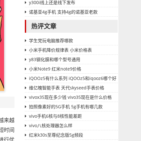
y300i线上还是线下发布
诺基亚4g手机 支持4g的诺基亚老款
热评文章
学生党玩电脑推荐哪款
小米手机降价规律表 小米价格表
y83钢化膜和哪个型号通用
小米Note9 红米note9价格
iQOOz5有什么系列 iQOOz5和iqooz6哪个好
维亿魄智能手表 天代skyseed手表价格
vivox35现在多少钱 vivo35现在是什么价格
拍照像素好的5G手机 5g手机有哪几款
vivo手机6核与8核性能差距
越来越
vivo八核处理器怎么样
短时间
红米k30s至尊纪念版5g频段
进行优