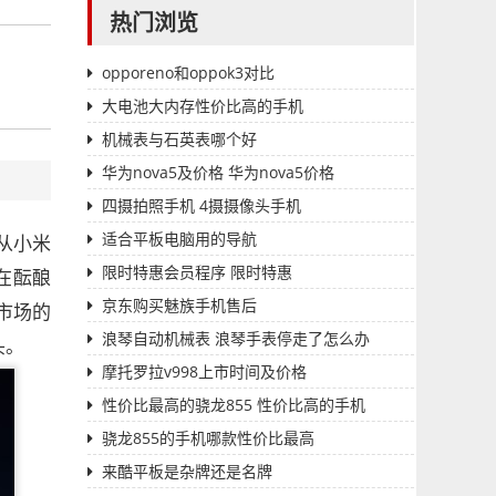
热门浏览
opporeno和oppok3对比
大电池大内存性价比高的手机
机械表与石英表哪个好
华为nova5及价格 华为nova5价格
四摄拍照手机 4摄摄像头手机
适合平板电脑用的导航
从小米
限时特惠会员程序 限时特惠
在酝酿
京东购买魅族手机售后
市场的
浪琴自动机械表 浪琴手表停走了怎么办
头。
摩托罗拉v998上市时间及价格
性价比最高的骁龙855 性价比高的手机
骁龙855的手机哪款性价比最高
来酷平板是杂牌还是名牌