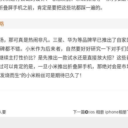
折叠屏手机之前，肯定是要把这些坑都踩一遍的。
略
场，那可真是热闹非凡。三星、华为等品牌早已推出了自家
口碑都不错。小米作为后来者，自然要好好研究一下对手们
继续主打性价比？是先推出一款试水还是直接放大招？这些
过可以肯定的是，一旦小米推出折叠屏手机，那绝对会是市
为发烧而生”的小米粉丝可是期待已久了！
人要
下一篇
:
ios 相册 iphone