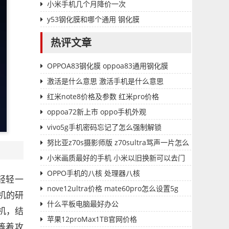
小米手机几个月降价一次
y53钢化膜和哪个通用 钢化膜
热评文章
OPPOA83钢化膜 oppoa83通用钢化膜
激活是什么意思 激活手机是什么意思
红米note8价格及参数 红米pro价格
oppoa72新上市 oppo手机外观
vivo5g手机密码忘记了怎么强制解锁
努比亚z70s摄影师版 z70sultra骂声一片怎么
解决
小米画质最好的手机 小米以旧换新可以去门
店
OPPO手机的八核 处理器八核
轻轻一
nove12ultra价格 mate60pro怎么设置5g
机的研
什么平板电脑最好办公
机，结
苹果12proMax1TB官网价格
等着攻