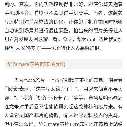
制的。其次，它的功耗控制得非常好，即使你整天抱着
手机刷抖音、看剧也不会觉得手机烫手。再者，这款芯
片还特别注重AI算法的优化，让你的手机在拍照时能够
自动识别场景并进行最佳调整，拍出来的照片美得让人
想立刻发朋友圈炫耀一番。总之，华为mate芯片就是那
种“别人家的孩子”——优秀得让人羡慕嫉妒恨。
华为mate芯片的市场反响
华为mate芯片一上市就引起了不小的轰动。消费者
们纷纷表示：“这芯片太给力了！”、“用起来简直不要太
爽！”、“我的手机终于不卡了！”等等。市场反响热烈到
连竞争对手都忍不住偷偷研究起这款神秘的芯片来。有
人说它是国产芯片的骄傲，有人说它是科技界的黑马，
但不管怎么说，华为mate芯片已经成功地在市场上站稳