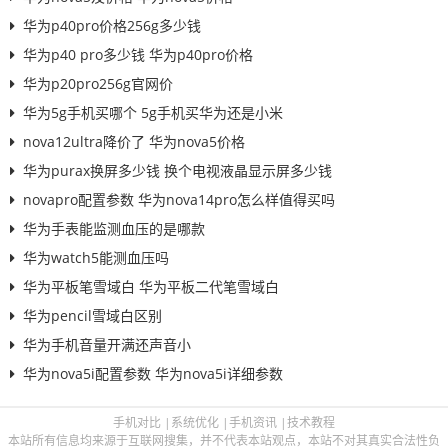
华为p40pro价格256g多少钱
华为p40 pro多少钱 华为p40pro价格
华为p20pro256g官网价
华为5g手机买哪个 5g手机买华为还是小米
nova12ultra降价了 华为nova5价格
华为purax换屏多少钱 换个电视液晶显示屏多少钱
novapro配置参数 华为nova14pro怎么样值得买吗
华为手表能监测血压的是哪款
华为watch5能测血压吗
华为平板笔雪域白 华为平板二代笔雪域白
华为pencil雪域白区别
华为手机音量开满还声音小
华为nova5i配置参数 华为nova5i详细参数
手机对比
|
系统优化
|
手机资讯
|
技术教程
本站所有信息均来源于互联网搜集，并不代表本站观点，本站不对其真实合法性负