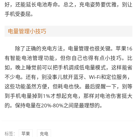
好，还能延长电池寿命。总之，充电姿势要优雅，别让
手机受委屈。
电量管理小技巧
除了正确的充电方法，电量管理也很关键。苹果16
有智能电池管理功能，但你自己也得有点小技巧。比
如，晚上睡觉前可以把手机调成低电量模式，这样能省
不少电。还有，别没事儿就开蓝牙、Wi-Fi和定位服务，
这些功能虽然方便，但耗电也快。最后提醒一下，别等
到手机电量掉到1%才想起充电，那样对电池伤害挺大
的。保持电量在20%-80%之间是最理想的。
标签：
苹果
充电