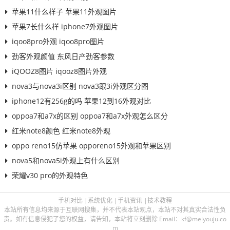
苹果11什么样子 苹果11外观图片
苹果7长什么样 iphone7外观图片
iqoo8pro外观 iqoo8pro图片
劲客外观颜值 东风日产劲客参数
iQOOZ8图片 iqooz8图片外观
nova3与nova3i区别 nova3跟3i外观区分图
iphone12有256g的吗 苹果12到16外观对比
oppoa7和a7x的区别 oppoa7和a7x外观怎么区分
红米note8颜色 红米note8外观
oppo reno15仿苹果 opporeno15外观和苹果区别
nova5和nova5i外观上有什么区别
荣耀v30 pro的外观特色
手机对比
|
系统优化
|
手机资讯
|
技术教程
本站所有信息均来源于互联网搜集，并不代表本站观点，本站不对其真实合法性负
责。如有信息侵犯了您的权益，请告知，本站将立刻删除 Email：kf@meiyouju.co
m