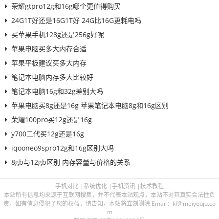
荣耀gtpro12g和16g哪个更值得购买
24G1T好还是16G1T好 24G比16G更耗电吗
买苹果手机128g还是256g好呢
苹果电脑买多大内存合适
苹果平板建议买多大内存
笔记本电脑内存多大比较好
笔记本电脑16g和32g差别大吗
苹果电脑买8g还是16g 苹果笔记本电脑8g和16g区别
荣耀100pro买12g还是16g
y700二代买12g还是16g
iqooneo9spro12g和16g区别大吗
8gb与12gb区别 内存容量与价格的关系
手机对比
|
系统优化
|
手机资讯
|
技术教程
本站所有信息均来源于互联网搜集，并不代表本站观点，本站不对其真实合法性负
责。如有信息侵犯了您的权益，请告知，本站将立刻删除 Email：kf@meiyouju.co
m