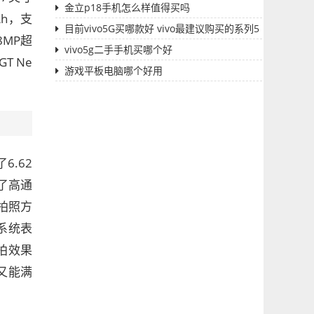
金立p18手机怎么样值得买吗
Ah，支
目前vivo5G买哪款好 vivo最建议购买的系列5
MP超
G
vivo5g二手手机买哪个好
T Ne
游戏平板电脑哪个好用
6.62
了高通
。拍照方
系统表
拍效果
又能满