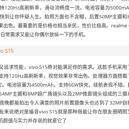
支持120Hz高刷新率，滑动流畅度一流。电池容量为5000m
快到让你怀疑人生。拍照方面也不含糊，后置50MP主摄和8
出色。最重要的是价格也相当亲民，性价比极高。realme G
足你日常需求又能让你偶尔放纵一下的手机。
 S15
追求性能，vivo S15绝对能满足你的需求。这款手机采用了
，支持120Hz高刷新率，视觉效果非常出色。处理器方面搭载
定。电池容量为4500mAh，支持66W快充，续航表现不错
4MP主摄和8MP超广角镜头以及2MP微距镜头组成的三摄
夜晚都能拍出令人满意的照片前置摄像头也达到了32MP自
来说绝对是福音vivo S15就是那种既能让你在朋友圈晒照
机颜值与实力并存说的就是它了