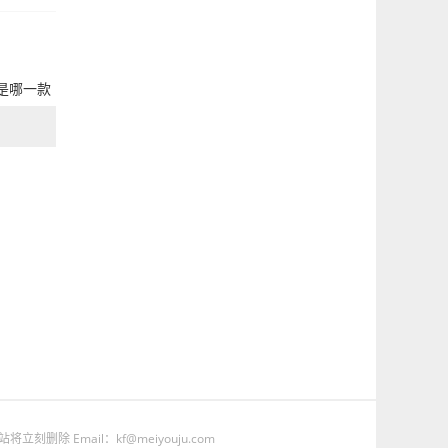
是哪一款
Email：kf@meiyouju.com