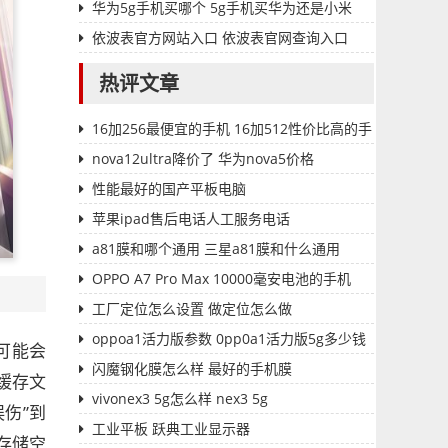
华为5g手机买哪个 5g手机买华为还是小米
依波表官方网站入口 依波表官网查询入口
热评文章
16加256最便宜的手机 16加512性价比高的手
机
nova12ultra降价了 华为nova5价格
性能最好的国产平板电脑
苹果ipad售后电话人工服务电话
a81膜和哪个通用 三星a81膜和什么通用
OPPO A7 Pro Max 10000毫安电池的手机
工厂定位怎么设置 做定位怎么做
oppoa1活力版参数 0pp0a1活力版5g多少钱
可能会
闪魔钢化膜怎么样 最好的手机膜
缓存文
vivonex3 5g怎么样 nex3 5g
伤”到
工业平板 跃典工业显示器
e存储空