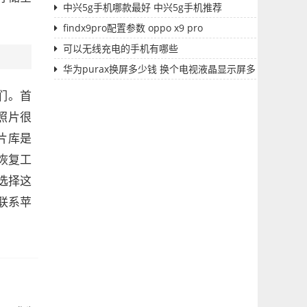
中兴5g手机哪款最好 中兴5g手机推荐
findx9pro配置参数 oppo x9 pro
可以无线充电的手机有哪些
华为purax换屏多少钱 换个电视液晶显示屏多
少钱
们。首
的照片很
照片库是
恢复工
选择这
联系苹