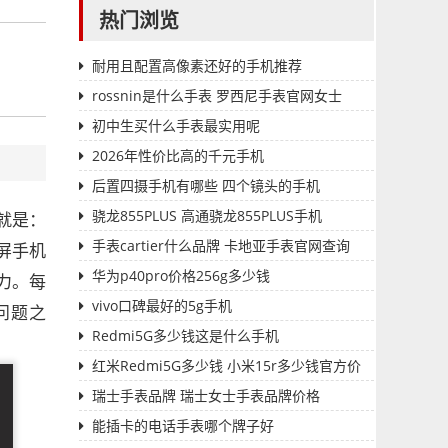
热门浏览
耐用且配置高像素还好的手机推荐
rossnin是什么手表 罗西尼手表官网女士
初中生买什么手表最实用呢
2026年性价比高的千元手机
后置四摄手机有哪些 四个镜头的手机
骁龙855PLUS 高通骁龙855PLUS手机
就是：
手表cartier什么品牌 卡地亚手表官网查询
屏手机
华为p40pro价格256g多少钱
力。每
vivo口碑最好的5g手机
问题之
Redmi5G多少钱这是什么手机
红米Redmi5G多少钱 小米15r多少钱官方价
格
瑞士手表品牌 瑞士女士手表品牌价格
能插卡的电话手表哪个牌子好