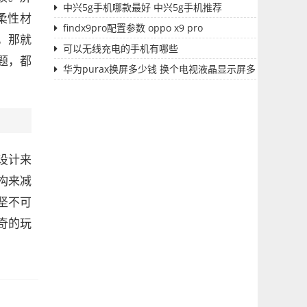
中兴5g手机哪款最好 中兴5g手机推荐
柔性材
findx9pro配置参数 oppo x9 pro
，那就
可以无线充电的手机有哪些
题，都
华为purax换屏多少钱 换个电视液晶显示屏多
少钱
设计来
构来减
坚不可
奇的玩