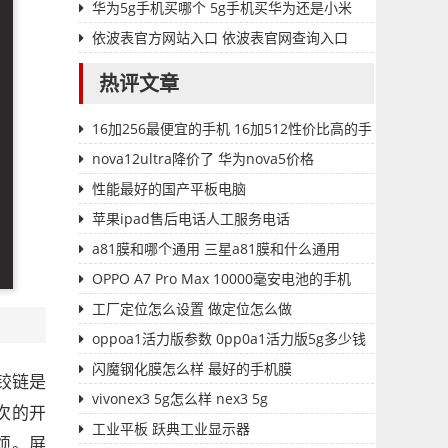
华为5g手机买哪个 5g手机买华为还是小米
依波表官方网站入口 依波表官网查询入口
热评文章
16加256最便宜的手机 16加512性价比高的手
机
nova12ultra降价了 华为nova5价格
性能最好的国产平板电脑
苹果ipad售后电话人工服务电话
a81膜和哪个通用 三星a81膜和什么通用
OPPO A7 Pro Max 10000毫安电池的手机
工厂定位怎么设置 做定位怎么做
oppoa1活力版参数 0pp0a1活力版5g多少钱
闪魔钢化膜怎么样 最好的手机膜
铰链是
vivonex3 5g怎么样 nex3 5g
次的开
工业平板 跃典工业显示器
烦。屏