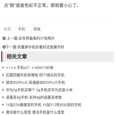
点“假”或者色彩不正常，那就要小心了。
标签：
手机
原装
上一篇:
全世界最美的37张照片
下一篇:
折叠屏手机折着好还是展开好
相关文章
v i v o 手机x21 ⅴiv0x21i价格
后置四摄手机有哪些 四个镜头的手机
骁龙855PLUS 高通骁龙855PLUS手机
华为5g手机买哪个 5g手机买华为还是小米
诺基亚4g手机 支持4g的诺基亚老款
16加256最便宜的手机 16加512性价比高的手机
激活是什么意思 激活手机是什么意思