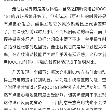
最让我意外的是游戏体验。虽然之前听说这台iQOO
15T的散热系统升级了，但实际玩《原神》的时候还是
有点担心发烫。结果发现它的风冷系统比上代更安静
了，在深夜打游戏时几乎听不到风扇转动的声音。而且
握持感意外舒适，边框比想象中薄了不少，单手操作时
食指能轻松够到返回键。最让我惊喜的是屏幕触控采样
率，在连续滑动技能界面时几乎没有延迟感，这和之前
用iQOO13时偶尔卡顿的触控体验形成了鲜明对比。
几天发现一个细节：每次充电到80%左右时会自动
停止充电的提示特别明显。以为是系统设置的问题，查
了说明书才知道这是iQOO15T的智能充电管理功能。虽
然有点担心电池健康度会受影响，但实际使用下来发现
这种设计反而更省心——不用刻意去拔充电线也不会过