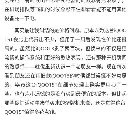
度充电。有时候出差忘带充电器的时候就有点麻烦了，
在机场排队等飞机的时候总忍不住想看看能不能用其他
设备充一下电。
其实最让我纠结的是价格问题。原本以为这台iQOO
15T会比上代贵出不少，但用了一周后发现性价比还挺
高的。虽然比iQOO13贵了两百块，但换来的不仅是更
流畅的操作系统和更好的散热表现，还有那种开机瞬间
的熟悉感——就像重新认识一个老朋友一样。现在每次
看到朋友还在用旧款iQOO13的时候都觉得挺不好意思
的，毕竟这台iQOO15T在细节处理上确实更用心了一
些。也有点小遗憾的是没有买到最便宜的版本，但比起
那些促销活动里凑单买来的杂牌机来说，还是觉得这台i
QOO15T值得多花点钱。