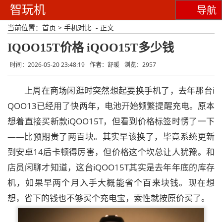
智玩机
导航
当前位置：
首页
>
手机对比
- 正文
IQOO15T价格 iQOO15T多少钱
时间：2026-05-20 23:48:19
作者：舒暖
浏览：2957
上周在商场闲逛时突然想起要换手机了，去年那台i
QOO13已经用了快两年，电池开始频繁提醒充电。原本
想着直接买新款iQOO15T，但看到价格标签时愣了一下
——比预期贵了两百块。其实早该换了，毕竟系统更新
到安卓14后卡顿得厉害，但价格这个坎总让人犹豫。和
店员闲聊才知道，这台iQOO15T其实是去年年底的库存
机，如果早两个月入手大概能省个百来块钱。现在想
想，省下的钱也不够买个充电宝，索性就按原价买了。