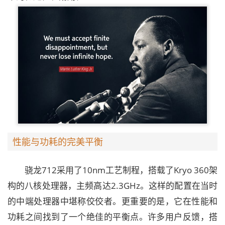
性能与功耗的完美平衡
骁龙712采用了10nm工艺制程，搭载了Kryo 360架
构的八核处理器，主频高达2.3GHz。这样的配置在当时
的中端处理器中堪称佼佼者。更重要的是，它在性能和
功耗之间找到了一个绝佳的平衡点。许多用户反馈，搭