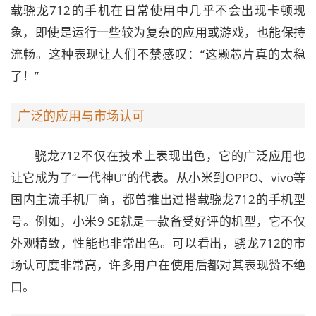
载骁龙712的手机在日常使用中几乎不会出现卡顿现
象，即使是运行一些较为复杂的应用或游戏，也能保持
流畅。这种表现让人们不禁感叹：“这颗芯片真的太稳
了！”
广泛的应用与市场认可
骁龙712不仅在技术上表现出色，它的广泛应用也
让它成为了“一代神U”的代表。从小米到OPPO、vivo等
国内主流手机厂商，都曾推出过搭载骁龙712的手机型
号。例如，小米9 SE就是一款备受好评的机型，它不仅
外观精致，性能也非常出色。可以看出，骁龙712的市
场认可度非常高，许多用户在使用后都对其表现赞不绝
口。