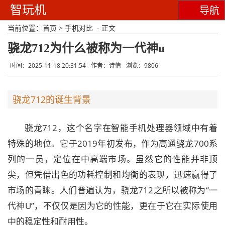
智玩机
导航
当前位置：
首页
>
手机对比
- 正文
骁龙712为什么被称为一代神u
时间：2025-11-18 20:31:54
作者：诗情
浏览：9806
骁龙712的诞生背景
骁龙712，这个名字在智能手机处理器领域中有着
特殊的地位。它于2019年初发布，作为高通骁龙700系
列的一员，定位在中高端市场。虽然它的性能并非顶
尖，但凭借出色的功耗控制和均衡的表现，迅速赢得了
市场的青睐。人们普遍认为，骁龙712之所以被称为“一
代神U”，不仅仅是因为它的性能，更在于它在实际使用
中的稳定性和耐用性。