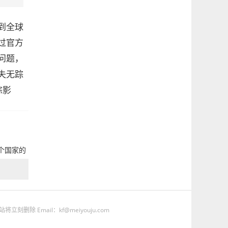
到全球
过官方
问题，
失无踪
踪影
个国家的
Email：kf@meiyouju.com