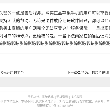
关键的一点是售后服务。购买正品苹果手机的用户可以享受
支持团队的帮助。无论是硬件故障还是软件问题，都可以通
购买山寨版的用户则完全无法享受这些服务保障。一旦出现
到可靠的维修点。更糟糕的是，一些不法商家在销售后便消
踪影踪影踪影踪影踪影踪影踪影踪影踪影踪影踪影踪影踪影
 0元开店的平台
下一篇
:
华为用的芯片是哪
手机对比
|
系统优化
|
手机资讯
|
技术教程
本站观点，本站不对其真实合法性负责。如有信息侵犯了您的权益，请告知，本站将立刻删除 
智玩机
辽ICP备16018828号