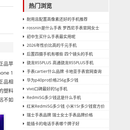
热门浏览
耐用且配置高像素还好的手机推荐
rossnin是什么手表 罗西尼手表官网女士
初中生买什么手表最实用呢
2026年性价比高的千元手机
后置四摄手机有哪些 四个镜头的手机
骁龙855PLUS 高通骁龙855PLUS手机
正品苹
手表cartier什么品牌 卡地亚手表官网查询
e 1
华为p40pro价格256g多少钱
正品相
vivo口碑最好的5g手机
的塑料
Redmi5G多少钱这是什么手机
远不如
红米Redmi5G多少钱 小米15r多少钱官方价
格
瑞士手表品牌 瑞士女士手表品牌价格
能插卡的电话手表哪个牌子好