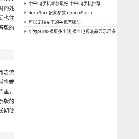
中兴5g手机哪款最好 中兴5g手机推荐
时的处
findx9pro配置参数 oppo x9 pro
间也往
可以无线充电的手机有哪些
寨版的
华为purax换屏多少钱 换个电视液晶显示屏多
少钱
简洁流
常搭载
严重，
寨版的
长期使