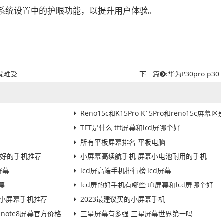
系统设置中的护眼功能，以提升用户体验。
就难受
下一篇
:
华为P30pro p30
Reno15c和K15Pro K15Pro和reno15c屏幕区
TFT是什么 tft屏幕和lcd屏哪个好
所有平板屏幕排名 平板电脑
屏幕好的手机推荐
小屏幕高续航手机 屏幕小电池耐用的手机
屏幕
lcd屏高端手机排行榜 lcd屏幕
幕
lcd屏的好手机有哪些 tft屏幕和lcd屏哪个好
26小屏幕手机推荐
2023最建议买的小屏幕手机
星note8屏幕官方价格
三星屏幕有多强 三星屏幕世界第一吗