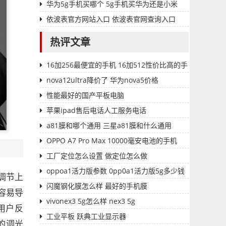
华为5g手机买哪个 5g手机买华为还是小米
依波表官方网站入口 依波表官网查询入口
热评文章
16加256最便宜的手机 16加512性价比高的手
机
nova12ultra降价了 华为nova5价格
性能最好的国产平板电脑
苹果ipad售后电话人工服务电话
a81膜和哪个通用 三星a81膜和什么通用
OPPO A7 Pro Max 10000毫安电池的手机
工厂定位怎么设置 做定位怎么做
oppoa1活力版参数 0pp0a1活力版5g多少钱
度调节上
闪魔钢化膜怎么样 最好的手机膜
容易导
vivonex3 5g怎么样 nex3 5g
用户反
工业平板 跃典工业显示器
的调光