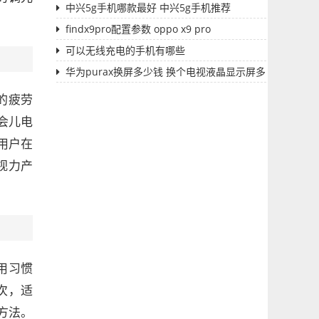
中兴5g手机哪款最好 中兴5g手机推荐
findx9pro配置参数 oppo x9 pro
可以无线充电的手机有哪些
华为purax换屏多少钱 换个电视液晶显示屏多
少钱
的疲劳
一会儿电
用户在
视力产
用习惯
次，适
方法。