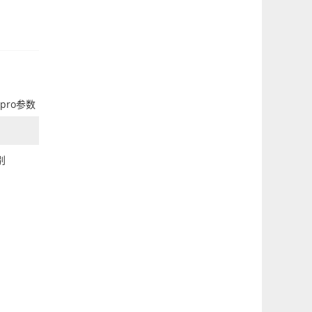
 pro参数
别